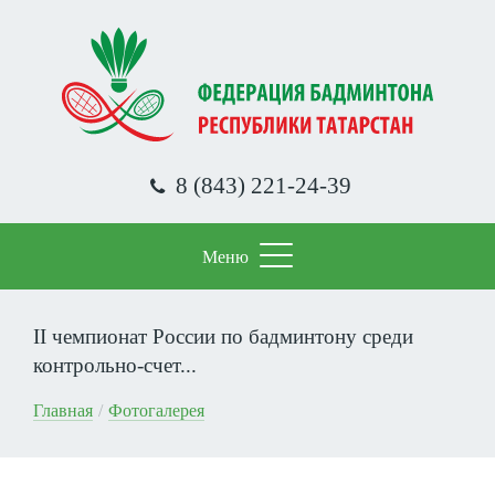
Перейти
к
основному
содержанию
8 (843) 221-24-39
Меню
II чемпионат России по бадминтону среди
контрольно-счет...
Строка
Главная
Фотогалерея
навигации