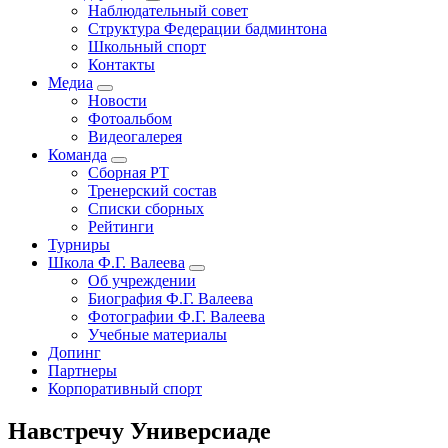
Наблюдательный совет
Основная
Структура Федерации бадминтона
навигация
Школьный спорт
Контакты
Медиа
Новости
Фотоальбом
Видеогалерея
Команда
Сборная РТ
Тренерский состав
Списки сборных
Рейтинги
Турниры
Школа Ф.Г. Валеева
Об учреждении
Биография Ф.Г. Валеева
Фотографии Ф.Г. Валеева
Учебные материалы
Допинг
Партнеры
Корпоративный спорт
Навстречу Универсиаде