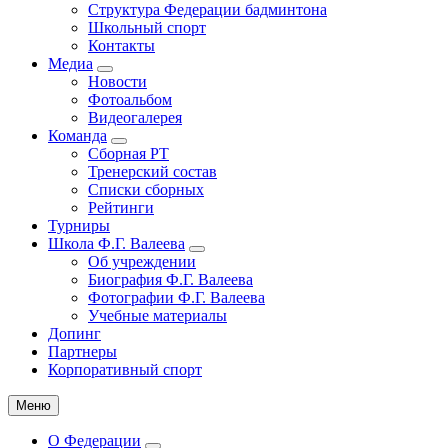
Структура Федерации бадминтона
навигация
Школьный спорт
Контакты
Медиа
Новости
Фотоальбом
Видеогалерея
Команда
Сборная РТ
Тренерский состав
Списки сборных
Рейтинги
Турниры
Школа Ф.Г. Валеева
Об учреждении
Биография Ф.Г. Валеева
Фотографии Ф.Г. Валеева
Учебные материалы
Допинг
Партнеры
Корпоративный спорт
Меню
О Федерации