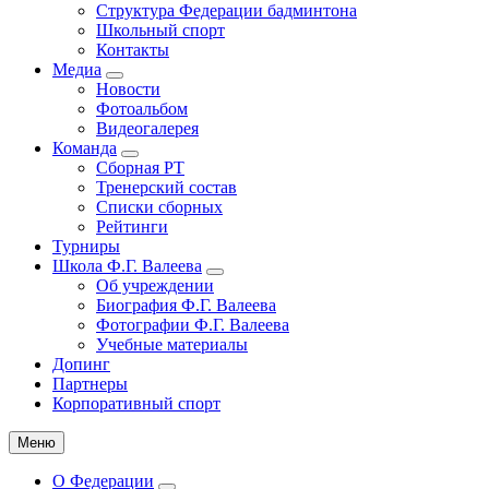
Структура Федерации бадминтона
навигация
Школьный спорт
Контакты
Медиа
Новости
Фотоальбом
Видеогалерея
Команда
Сборная РТ
Тренерский состав
Списки сборных
Рейтинги
Турниры
Школа Ф.Г. Валеева
Об учреждении
Биография Ф.Г. Валеева
Фотографии Ф.Г. Валеева
Учебные материалы
Допинг
Партнеры
Корпоративный спорт
Меню
О Федерации