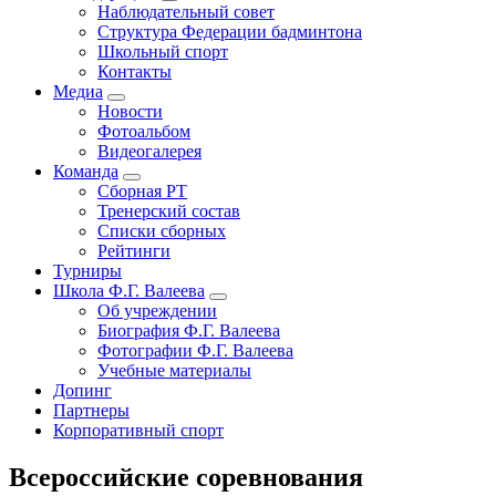
Наблюдательный совет
Основная
Структура Федерации бадминтона
навигация
Школьный спорт
Контакты
Медиа
Новости
Фотоальбом
Видеогалерея
Команда
Сборная РТ
Тренерский состав
Списки сборных
Рейтинги
Турниры
Школа Ф.Г. Валеева
Об учреждении
Биография Ф.Г. Валеева
Фотографии Ф.Г. Валеева
Учебные материалы
Допинг
Партнеры
Корпоративный спорт
Всероссийские соревнования