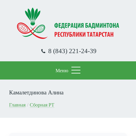
Перейти
к
основному
содержанию
8 (843) 221-24-39
Меню
Камалетдинова Алина
Строка
Главная
Сборная РТ
навигации