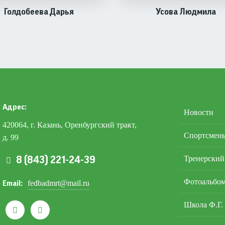
Голдобеева Дарья
Усова Людмила
Подвал
Адрес
Новости
420064, г. Казань, Оренбургский тракт,
Спортсмен
д. 99
Тренерский
8 (843) 221-24-39
Фотоальбо
fedbadmrt@mail.ru
Email
Школа Ф.Г.

