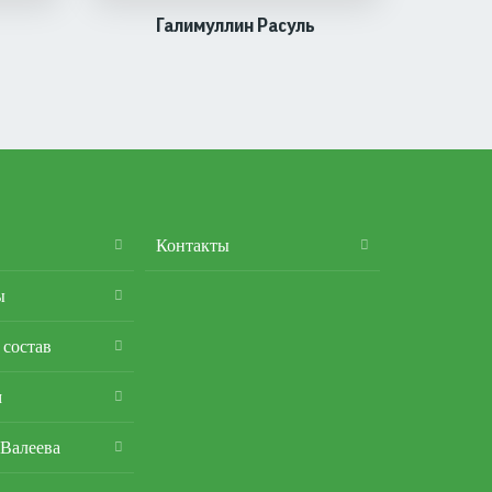
Галимуллин Расуль
Контакты
ы
 состав
м
 Валеева