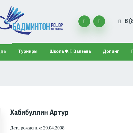
8 (


нда
Турниры
Школа Ф.Г. Валеева
Допинг
Строка
навигации
Хабибуллин Артур
Дата рождения: 29.04.2008