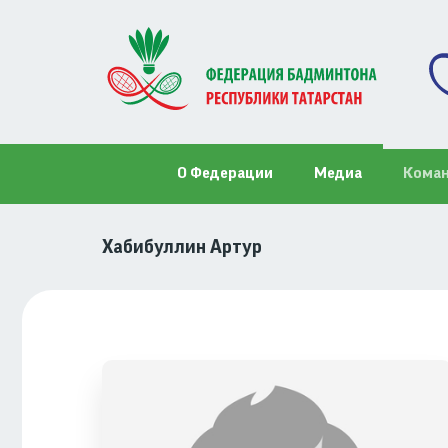
Перейти
к
основному
содержанию
Основная
О Федерации
Медиа
Кома
навигация
Хабибуллин Артур