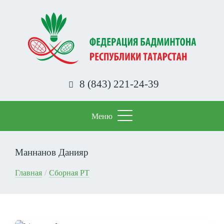
Перейти
к
основному
содержанию
8 (843) 221-24-39
Меню
Маннанов Данияр
Строка
Главная
Сборная РТ
навигации