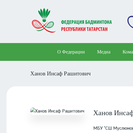
Перейти
к
основному
содержанию
Основная
О Федерации
Медиа
Кома
навигация
Ханов Инсаф Рашитович
Ханов Инса
МБУ "СШ Муслюмовс