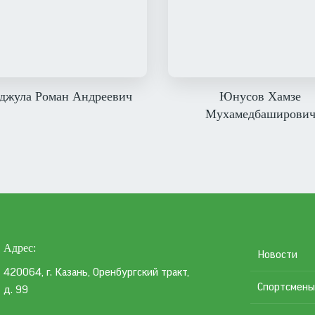
джула Роман Андреевич
Юнусов Хамзе
Мухамедбаширови
Подвал
Адрес
Новости
420064, г. Казань, Оренбургский тракт,
Спортсмены
д. 99