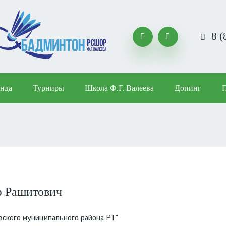
8 (


нда
Турниры
Школа Ф.Г. Валеева
Допинг
Строка
навигации
ф Рашитович
кого муниципального района РТ"