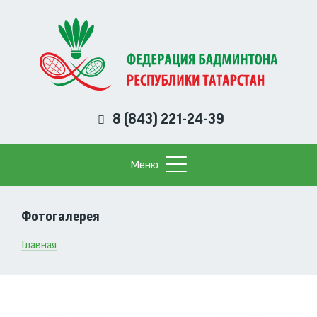
Перейти
к
основному
содержанию
8 (843) 221-24-39
Меню
Фотогалерея
Строка
Главная
навигации